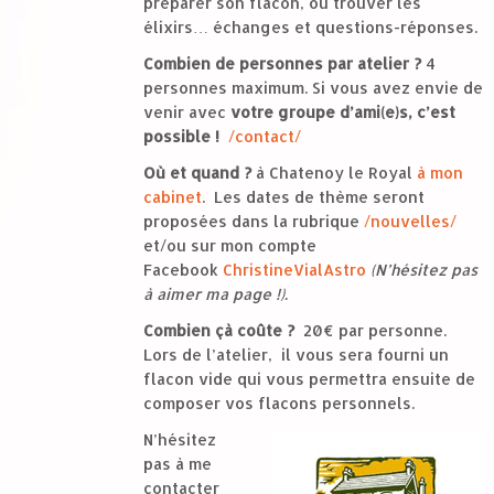
préparer son flacon, où trouver les
élixirs… échanges et questions-réponses.
Combien de personnes par atelier ?
4
personnes maximum. Si vous avez envie de
venir avec
votre
groupe d’ami(e)s, c’est
possible !
/contact/
Où et quand ?
à Chatenoy le Royal
à mon
cabinet
. Les dates de thème seront
proposées dans la rubrique
/nouvelles/
et/ou sur mon compte
Facebook
ChristineVialAstro
(N’hésitez pas
à aimer ma page !).
Combien çà coûte ?
20€ par personne.
Lors de l’atelier, il vous sera fourni un
flacon vide qui vous permettra ensuite de
composer vos flacons personnels.
N’hésitez
pas à me
contacter