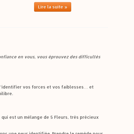
Lire la suite »
onfiance en vous, vous éprouvez des difficultés
’identifier vos forces et vos faiblesses… et
libre.
 qui est un mélange de 5 Fleurs, très précieux
ons une peur identifiée. Prendre le remède nous