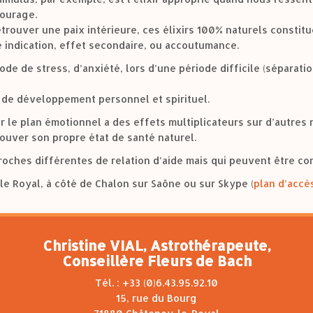
courage.
etrouver une paix intérieure, ces élixirs 100% naturels consti
e indication, effet secondaire, ou accoutumance.
ode de stress, d’anxiété, lors d’une période difficile (séparati
 de développement personnel et spirituel.
r le plan émotionnel a des effets multiplicateurs sur d’autres
ouver son propre état de santé naturel.
proches différentes de relation d’aide mais qui peuvent être c
le Royal, à côté de Chalon sur Saône ou sur Skype (
plan d’accè
Christine VIAL, Astrothérapeute,
Conseillère Fleurs de Bach
Tél. : +33 (0)6.43.95.92.10
15, rue du Bourg