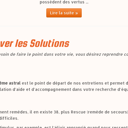
possèdent des vertus ...
Lire la suite »
ver les Solutions
oin de faire le point dans votre vie, vous désirez reprendre c
ème astral
est le point de départ de nos entretiens et permet d
lation d’aide et d’accompagnement dans votre recherche d’équi
ment remèdes, il en existe 38, plus Rescue (remède de secours)
ifficiles.
mulus, par exemple, est l’élixir approprié quand nous ressent