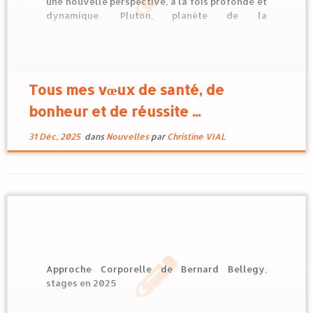
une nouvelle perspective, à la fois profonde et
dynamique. Pluton, planète de la
transformation, s’installe en Verseau — une
perspective positive mais remuante — pour
favoriser l’évolution. Cette présence, lente
mais durable, promet un […]
Tous mes vœux de santé, de
bonheur et de réussite ...
31 Déc, 2025
dans
Nouvelles
par
Christine VIAL
Approche Corporelle de Bernard Bellegy,
stages en 2025