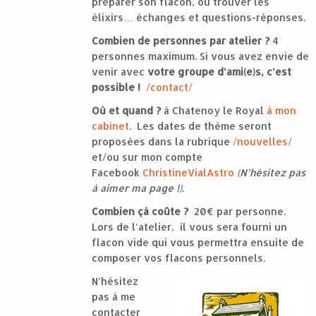
préparer son flacon, où trouver les
élixirs… échanges et questions-réponses.
Combien de personnes par atelier ?
4
personnes maximum. Si vous avez envie de
venir avec
votre
groupe d’ami(e)s, c’est
possible !
/contact/
Où et quand ?
à Chatenoy le Royal
à mon
cabinet
. Les dates de thème seront
proposées dans la rubrique
/nouvelles/
et/ou sur mon compte
Facebook
ChristineVialAstro
(N’hésitez pas
à aimer ma page !).
Combien çà coûte ?
20€ par personne.
Lors de l’atelier, il vous sera fourni un
flacon vide qui vous permettra ensuite de
composer vos flacons personnels.
N’hésitez
pas à me
contacter