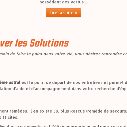
possèdent des vertus ...
Lire la suite »
ver les Solutions
oin de faire le point dans votre vie, vous désirez reprendre c
ème astral
est le point de départ de nos entretiens et permet d
lation d’aide et d’accompagnement dans votre recherche d’équi
ment remèdes, il en existe 38, plus Rescue (remède de secours)
ifficiles.
mulus, par exemple, est l’élixir approprié quand nous ressent