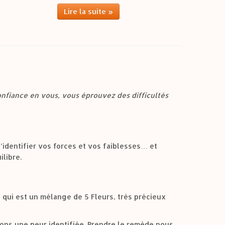
Lire la suite »
onfiance en vous, vous éprouvez des difficultés
’identifier vos forces et vos faiblesses… et
libre.
 qui est un mélange de 5 Fleurs, très précieux
ons une peur identifiée. Prendre le remède nous