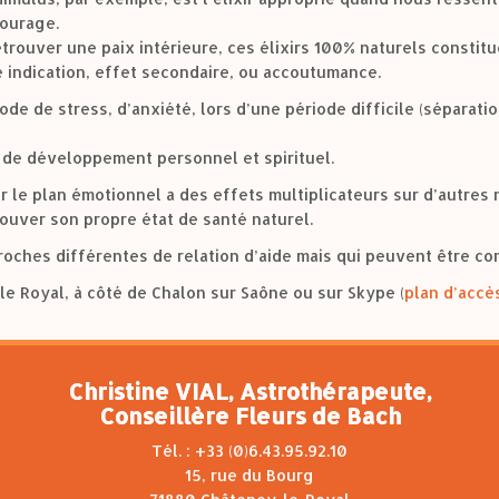
courage.
etrouver une paix intérieure, ces élixirs 100% naturels consti
e indication, effet secondaire, ou accoutumance.
ode de stress, d’anxiété, lors d’une période difficile (séparati
 de développement personnel et spirituel.
r le plan émotionnel a des effets multiplicateurs sur d’autres
ouver son propre état de santé naturel.
proches différentes de relation d’aide mais qui peuvent être c
le Royal, à côté de Chalon sur Saône ou sur Skype (
plan d’accè
Christine VIAL, Astrothérapeute,
Conseillère Fleurs de Bach
Tél. : +33 (0)6.43.95.92.10
15, rue du Bourg