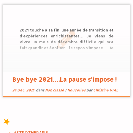
2021 touche à sa fin, une année de transition et
d’expériences enrichissantes… Je viens de
vivre un mois de décembre difficile qui m’a
fait grandir et évoluer…le repos s’impose…. Je
serai de retour à partir du 3 janvier 2022 pour
une nouvelle année de transition….encore et
toujours… Je vous souhaite […]
Bye bye 2021….La pause s’impose !
24 Déc, 2021
dans
Non classé
/
Nouvelles
par
Christine VIAL
ASTROTHERAPIE