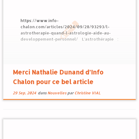
https://www.info-
chalon.com/articles/2024/09/28/93293/l-
astrotherapie-quand-l-astrologie-aide-au-
developpement-personnel/ L’astrothérapie :
quand l’astrologie aide au développement
personnel Par Nathalie DUNAND Publié le 28
Septembre 2024 à 13h11 Partager sur Facebook
Partager sur Twitter Partager sur LinkedIn
Partager par E-mail Installée à Châtenoy-le-
Merci Nathalie Dunand d’Info
Royal, Christine Vial utilise les outils tirés de
Chalon pour ce bel article
l’astrologie pour vous aider à comprendre les
différentes facettes […]
29 Sep, 2024
dans
Nouvelles
par
Christine VIAL