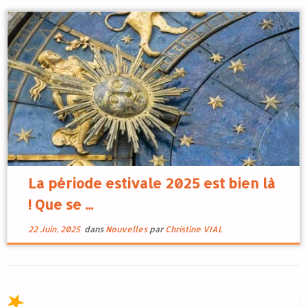
La période estivale 2025 est bien là
! Que se ...
22 Juin, 2025
dans
Nouvelles
par
Christine VIAL