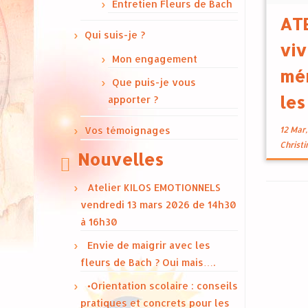
ateli
Entretien Fleurs de Bach
vous
ATE
midi 
Qui suis-je ?
viv
le t
Mon engagement
mé
Que puis-je vous
les
apporter ?
Vos témoignages
12 Mar
Christ
Nouvelles
Atelier KILOS EMOTIONNELS
vendredi 13 mars 2026 de 14h30
à 16h30
Envie de maigrir avec les
fleurs de Bach ? Oui mais….
•Orientation scolaire : conseils
pratiques et concrets pour les