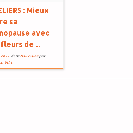
er (il y en aura d’autres je
 propose de passer l’après
LIERS : Mieux
du samedi 19 mars 2022 sur
re sa
hème de la ménopause […]
nopause avec
 fleurs de ...
, 2022
dans
Nouvelles
par
ine VIAL