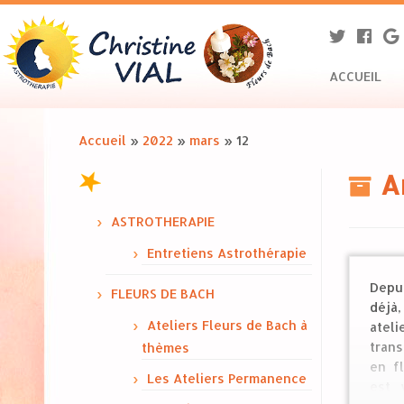
ACCUEIL
Accueil
»
2022
»
mars
»
12
A
ASTROTHERAPIE
Entretiens Astrothérapie
Dep
FLEURS DE BACH
déjà
Ateliers Fleurs de Bach à
ate
tran
thèmes
en f
Les Ateliers Permanence
est 