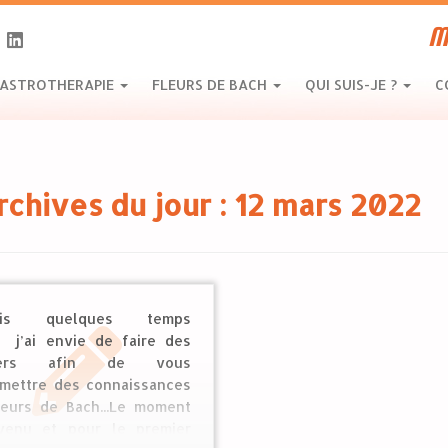
M
ASTROTHERAPIE
FLEURS DE BACH
QUI SUIS-JE ?
C
rchives du jour :
12 mars 2022
uis quelques temps
, j’ai envie de faire des
liers afin de vous
smettre des connaissances
leurs de Bach...Le moment
venu et pour le premier